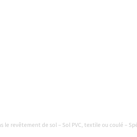
BIENVENUE CHEZ SOLMUREX
REVÊTEMENT DE SOL AIN 01
 le revêtement de sol – Sol PVC, textile ou coulé – Spé