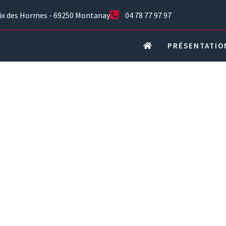
oix des Hormes - 69250 Montanay
04 78 77 97 97
PRÉSENTATIO
t De Sol Ain 