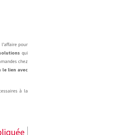
 l’affaire pour
solutions
qui
commandes chez
ra
le lien avec
essaires à la
impliquée
antier