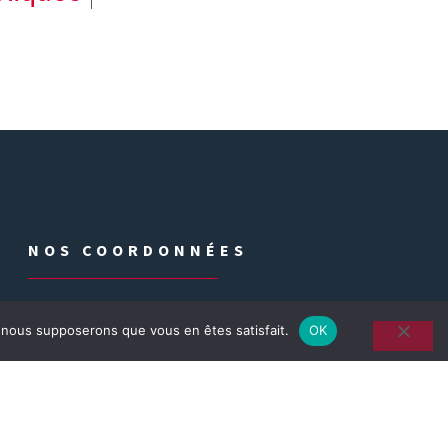
NOS COORDONNÉES
ZA la croix des Hormes
e, nous supposerons que vous en êtes satisfait.
OK
69250 Montanay
04 78 77 97 97
solmurex.accueil@solmurex.fr