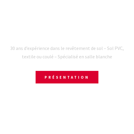
BIENVENUE CHEZ SOLMUREX
RÉALISATION DE MOQUETTE
TENDUE ISÈRE 38
30 ans d’expérience dans le revêtement de sol – Sol PVC,
textile ou coulé – Spécialisé en salle blanche
PRÉSENTATION